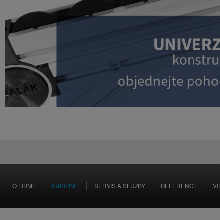
O FIRMĚ
NABÍZÍME
SERVIS A SLUŽBY
REFERENCE
VI