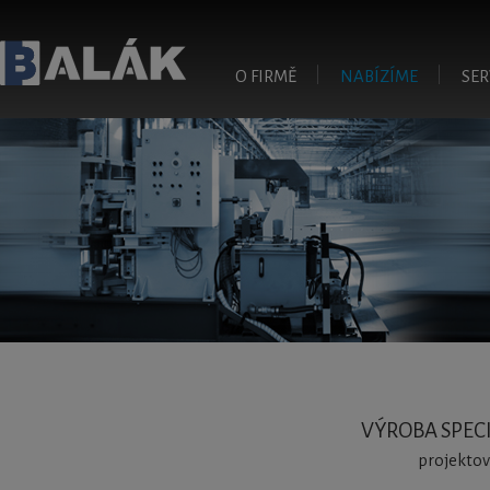
Přejít
O FIRMĚ
NABÍZÍME
SER
Balák - konstrukce a
výroba ve strojírenství
VÝROBA SPEC
projektov