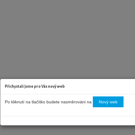
Přichystali jsme pro Vás nový web
Po kliknutí na tlačítko budete nasměrováni na
Nový web