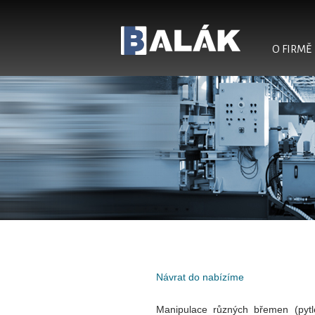
O FIRMĚ
Balák - konstrukce a
výroba ve strojírenství
Návrat do nabízíme
Manipulace různých břemen (pytl