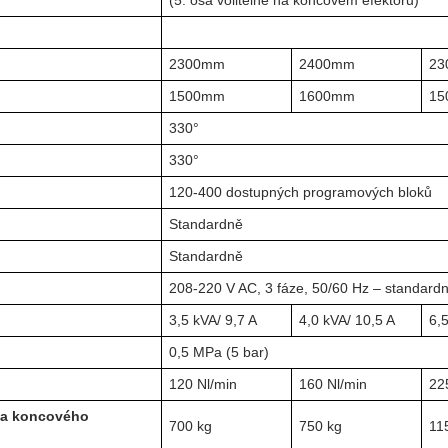
2300mm
2400mm
23
1500mm
1600mm
15
330°
330°
120-400 dostupných programových bloků
Standardně
Standardně
208-220 V AC, 3 fáze, 50/60 Hz – standard
3,5 kVA/ 9,7 A
4,0 kVA/ 10,5 A
6,5
0,5 MPa (5 bar)
120 Nl/min
160 Nl/min
22
 a koncového
700 kg
750 kg
11