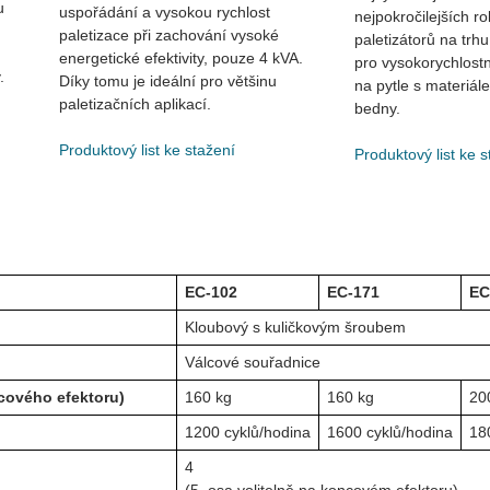
u
uspořádání a vysokou rychlost
nejpokročilejších r
paletizace při zachování vysoké
paletizátorů na trh
energetické efektivity, pouze 4 kVA.
pro vysokorychlostn
.
Díky tomu je ideální pro většinu
na pytle s materiá
paletizačních aplikací.
bedny.
Produktový list ke stažení
Produktový list ke s
EC-102
EC-171
EC
Kloubový s kuličkovým šroubem
Válcové souřadnice
cového efektoru)
160 kg
160 kg
20
1200 cyklů/hodina
1600 cyklů/hodina
18
4
(5. osa volitelně na koncovém efektoru)