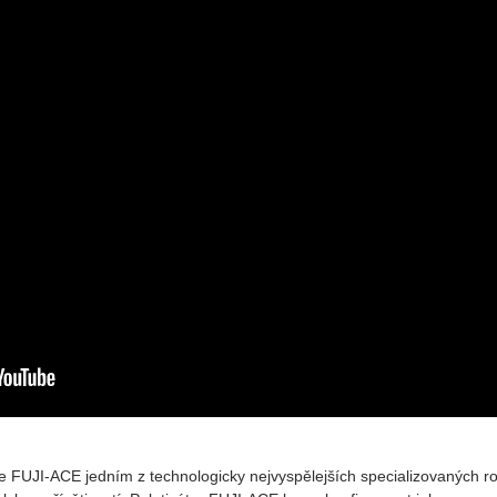
e FUJI-ACE jedním z technologicky nejvyspělejších specializovaných rob