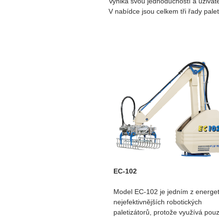
Vyniká svou jednoduchostí a uživate
V nabídce jsou celkem tři řady palet
EC-102
Model EC-102 je jedním z energet
nejefektivnějších robotických
paletizátorů, protože využívá pou