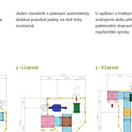
Jeden zásobník s paletami automaticky
U aplikací s krátk
je
dodává prázdné palety na dvě linky
snižujeme dobu pře
současně.
paletového dopravn
nepřetržité výroby
3 - L Layout
3 - S Layout