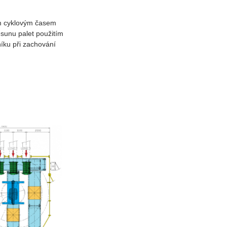
ým cyklovým časem
sunu palet použitím
íku při zachování
.