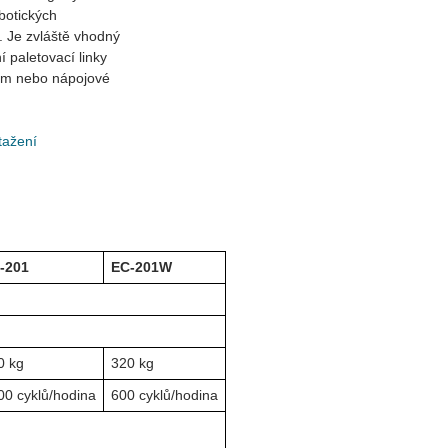
obotických
u. Je zvláště vhodný
í paletovací linky
lem nebo nápojové
tažení
-201
EC-201W
0 kg
320 kg
00 cyklů/hodina
600 cyklů/hodina