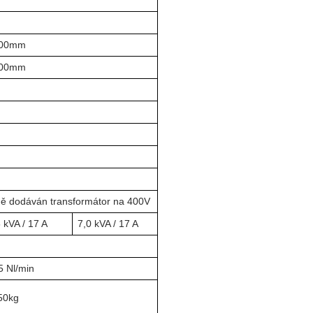
00mm
00mm
ně dodáván transformátor na 400V
 kVA / 17 A
7,0 kVA / 17 A
5 Nl/min
50kg