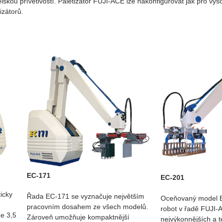
lskou přívětivostí. Paletizátor FUJI-ACE lze nakonfigurovat jak pro vyso
izátorů.
EC-171
EC-201
icky
Řada EC-171 se vyznačuje největším
Oceňovaný model E
pracovním dosahem ze všech modelů.
robot v řadě FUJI-
ze 3,5
Zároveň umožňuje kompaktnější
nejvýkonnějších a 