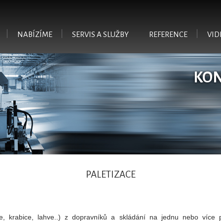
Přejít k hlavnímu obsahu
NABÍZÍME
SERVIS A SLUŽBY
REFERENCE
VID
KO
PALETIZACE
e, krabice, lahve..) z dopravníků a skládání na jednu nebo více 