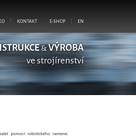
EO
KONTAKT
E-SHOP
EN
NSTRUKCE
VÝROBA
&
ve strojírenství
palet pomocí robotického ramene.