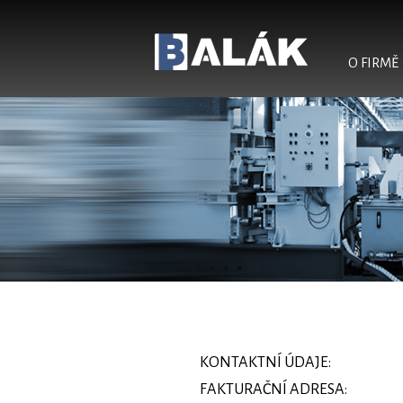
O FIRMĚ
Balák - konstrukce a
výroba ve strojírenství
KONTAKTNÍ ÚDAJE:
FAKTURAČNÍ ADRESA: