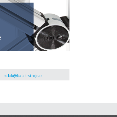
5
balak@balak-stroje.cz